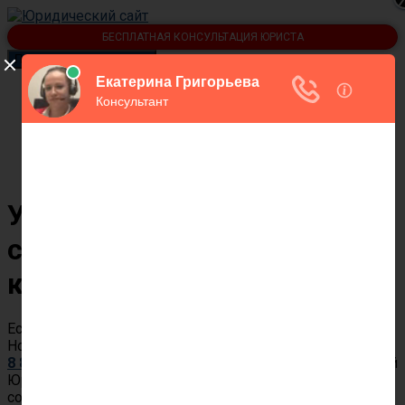
БЕСПЛАТНАЯ КОНСУЛЬТАЦИЯ ЮРИСТА
Переключить навигацию
Статьи
Контакты юристов
О юридическом сайте
Калькулятор госпошлины в суд
Услуги юриста по
составлению брачного
контракта в Новочеркасске
Если вам нужен юрист по брачному договору в
Новочеркасске, звоните по бесплатному номеру
8 800 350 61 98
или оставьте заявку онлайн. Портал “Твой
Юрист” поможет связаться с юристом или адвокатом по
составлению брачного контракта, который ответит на