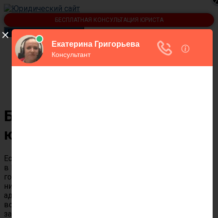
БЕСПЛАТНАЯ КОНСУЛЬТАЦИЯ ЮРИСТА
Переключить навигацию
Статьи
Контакты юристов
О юридическом сайте
Калькулятор госпошлины в суд
Бесплатная
консультация
юриста в Вихоревке
Если вам нужна бесплатная юридическая консультация
в Вихоревке по любой проблеме, позвоните по номеру
горячей линии
8 800 350 61 98
или напишите в форме
ниже. Сайт “Твой Юрист” имеет дежурных юристов и
адвокатов города Вихоревка, которые отвечают на
вопросы круглосуточно, без перерывов. Вы можете
задавать вопросы по любой отрасли права.