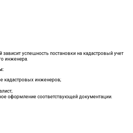
 зависит успешность постановки на кадастровый учет
го инженера.
ы:
стре кадастровых инженеров;
алист;
ктное оформление соответствующей документации.