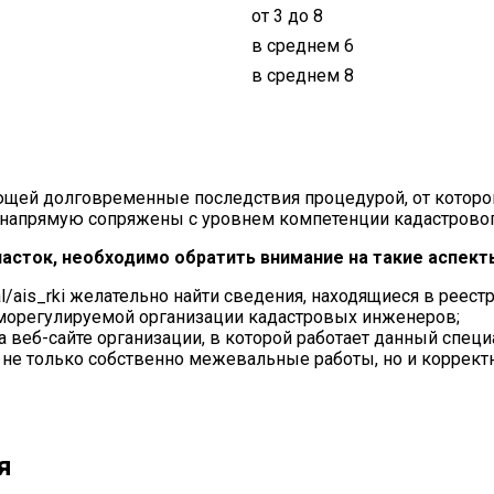
от 3 до 8
в среднем 6
в среднем 8
ющей долговременные последствия процедурой, от которой
, напрямую сопряжены с уровнем компетенции кадастрово
асток, необходимо обратить внимание на такие аспект
rtal/ais_rki желательно найти сведения, находящиеся в рее
 саморегулируемой организации кадастровых инженеров;
 веб-сайте организации, в которой работает данный специ
ят не только собственно межевальные работы, но и корре
я